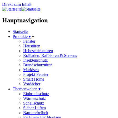
Direkt zum Inhalt
Hauptnavigation
Startseite
Produkte
▾
+
Fenster
Haustüren
Hebeschiebetüren
Rollladen, Raffstoren & Screens
Insektenschutz
Brandschutztüren
Markisen
Projekt-Fenster
Smart Home
Vordächer
Themenwelten
▾
+
Einbruchschutz
Wärmeschutz
Schallschutz
Sicher Lüften
Barrierefreiheit
Fachgerechte Montage