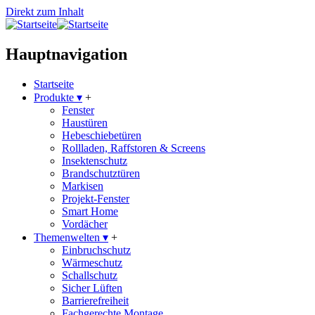
Direkt zum Inhalt
Hauptnavigation
Startseite
Produkte
▾
+
Fenster
Haustüren
Hebeschiebetüren
Rollladen, Raffstoren & Screens
Insektenschutz
Brandschutztüren
Markisen
Projekt-Fenster
Smart Home
Vordächer
Themenwelten
▾
+
Einbruchschutz
Wärmeschutz
Schallschutz
Sicher Lüften
Barrierefreiheit
Fachgerechte Montage