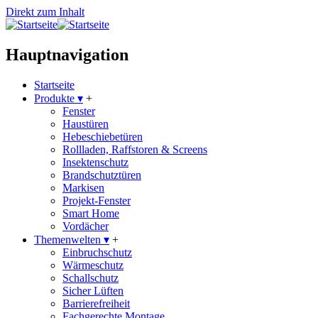
Direkt zum Inhalt
Hauptnavigation
Startseite
Produkte
▾
+
Fenster
Haustüren
Hebeschiebetüren
Rollladen, Raffstoren & Screens
Insektenschutz
Brandschutztüren
Markisen
Projekt-Fenster
Smart Home
Vordächer
Themenwelten
▾
+
Einbruchschutz
Wärmeschutz
Schallschutz
Sicher Lüften
Barrierefreiheit
Fachgerechte Montage