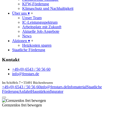
KFW-Förderung
Klimaschutz und Nachhaltigkeit
Über uns
▾
+
Unser Team
IC-Leistungsspektrum
Arbeitsplatz mit Zukunft
Aktuelle Job-Angebote
News
Aktionen
▾
+
Heizkosten sparen
Staatliche Förderung
Kontakt
+49-(0) 6543 / 50 56 60
info@fenstars.de
Im Schiffels 7 • 55491 Büchenbeuren
+49-(0) 6543 / 50 56 60
info@fenstars.de
Infomaterial
Staatliche
Förderung
Anfahrt
Haustürkonfigurator
Grenzenlos frei bewegen